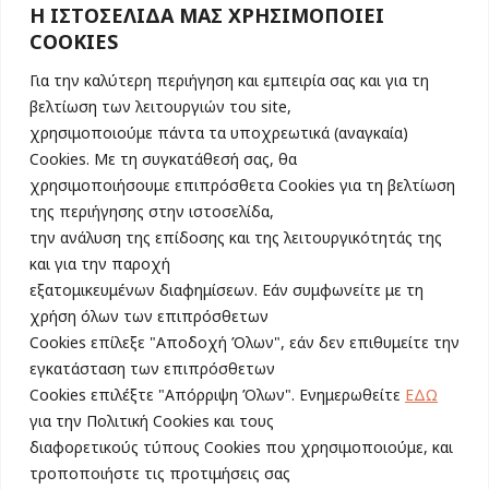
Η ΙΣΤΟΣΕΛΙΔΑ ΜΑΣ ΧΡΗΣΙΜΟΠΟΙΕΙ
COOKIES
100.000 κύκλοι Lean In σε 180
Για την καλύτερη περιήγηση και εμπειρία σας και για τη
χώρες. Το ελληνικό δίκτυο το
βελτίωση των λειτουργιών του site,
μεγαλύτερο στον κόσμο!
χρησιμοποιούμε πάντα τα υποχρεωτικά (αναγκαία)
Cookies. Με τη συγκατάθεσή σας, θα
deltio tipou
By
admin
30/09/2024
χρησιμοποιήσουμε επιπρόσθετα Cookies για τη βελτίωση
Αθήνα, 30 Σεπτεμβρίου 2024
της περιήγησης στην ιστοσελίδα,
Γιορτάζουμε τη δύναμη των κύκλων μας
την ανάλυση της επίδοσης και της λειτουργικότητάς της
και των εθελοντριών μας, με μια μεγάλη
και για την παροχή
γιορτή! #CirclesPower #GirlsPower Η
εξατομικευμένων διαφημίσεων. Εάν συμφωνείτε με τη
οργάνωση για την ενδυνάμωση των
χρήση όλων των επιπρόσθετων
γυναικών leanin.org ανακοίνωσε πριν
Cookies επίλεξε "Αποδοχή Όλων", εάν δεν επιθυμείτε την
λίγες μέρες την κατάκτηση ενός
εγκατάσταση των επιπρόσθετων
σπουδαίου στόχου, στα 11 χρόνια
Cookies επιλέξτε "Απόρριψη Όλων". Ενημερωθείτε
ΕΔΩ
λειτουργίας της, τη δημιουργία 100,00
για την Πολιτική Cookies και τους
κύκλων γυναικών, σε 180 χώρες στον
διαφορετικούς τύπους Cookies που χρησιμοποιούμε, και
κόσμο. Ειδικότερα στην Ελλάδα,…
τροποποιήστε τις προτιμήσεις σας