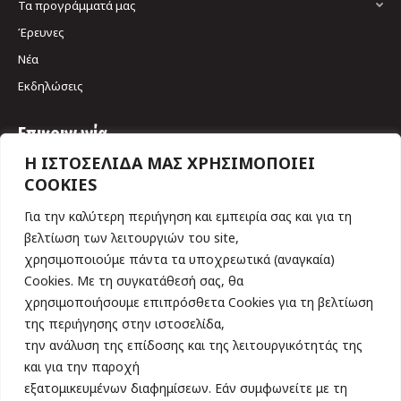
Τα προγράμματά μας
Έρευνες
Νέα
Εκδηλώσεις
Επικοινωνία
Η ΙΣΤΟΣΕΛΙΔΑ ΜΑΣ ΧΡΗΣΙΜΟΠΟΙΕΙ
Σκουφά 64 & Γριβαίων
COOKIES
106 80, Αθήνα
Tηλ. 210 3617461
Για την καλύτερη περιήγηση και εμπειρία σας και για τη
Find us on:
βελτίωση των λειτουργιών του site,
Facebook
YouTube
Linkedin
Instagram
χρησιμοποιούμε πάντα τα υποχρεωτικά (αναγκαία)
page
page
page
page
Cookies. Με τη συγκατάθεσή σας, θα
Εγγραφείτε τώρα στο Newsletter
opens
opens
opens
opens
χρησιμοποιήσουμε επιπρόσθετα Cookies για τη βελτίωση
in
in
in
in
της περιήγησης στην ιστοσελίδα,
new
new
new
new
την ανάλυση της επίδοσης και της λειτουργικότητάς της
και για την παροχή
window
window
window
window
εξατομικευμένων διαφημίσεων. Εάν συμφωνείτε με τη