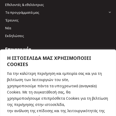
Εθελοντές & εθελόντριες
Τα προγράμματά μας
Έρευνες
Νέα
Εκδηλώσεις
Επικοινωνία
Η ΙΣΤΟΣΕΛΙΔΑ ΜΑΣ ΧΡΗΣΙΜΟΠΟΙΕΙ
Σκουφά 64 & Γριβαίων
COOKIES
106 80, Αθήνα
Tηλ. 210 3617461
Για την καλύτερη περιήγηση και εμπειρία σας και για τη
Find us on:
βελτίωση των λειτουργιών του site,
χρησιμοποιούμε πάντα τα υποχρεωτικά (αναγκαία)
Cookies. Με τη συγκατάθεσή σας, θα
Εγγραφείτε τώρα στο Newsletter
χρησιμοποιήσουμε επιπρόσθετα Cookies για τη βελτίωση
της περιήγησης στην ιστοσελίδα,
την ανάλυση της επίδοσης και της λειτουργικότητάς της