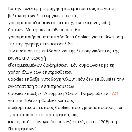
106 80, Αθήνα
Tηλ. 210 3617461
Για την καλύτερη περιήγηση και εμπειρία σας και για τη
Find us on:
βελτίωση των λειτουργιών του site,
χρησιμοποιούμε πάντα τα υποχρεωτικά (αναγκαία)
Cookies. Με τη συγκατάθεσή σας, θα
Εγγραφείτε τώρα στο Newsletter
χρησιμοποιήσουμε επιπρόσθετα Cookies για τη βελτίωση
της περιήγησης στην ιστοσελίδα,
την ανάλυση της επίδοσης και της λειτουργικότητάς της
και για την παροχή
εξατομικευμένων διαφημίσεων. Εάν συμφωνείτε με τη
Συμφωνώ με την αποθήκευση των στοιχείων μου, όπως ορίζει η
χρήση όλων των επιπρόσθετων
Πολιτική Απορρήτου
Cookies επίλεξε "Αποδοχή Όλων", εάν δεν επιθυμείτε την
εγκατάσταση των επιπρόσθετων
Cookies επιλέξτε "Απόρριψη Όλων". Ενημερωθείτε
ΕΔΩ
για την Πολιτική Cookies και τους
διαφορετικούς τύπους Cookies που χρησιμοποιούμε, και
“Lean In Network Greece (Athens) is an independent organization
τροποποιήστε τις προτιμήσεις σας
from LeanIn.Org. It is licensed by LeanIn.Org to use the ‘Lean In’
name, but LeanIn.Org has no liability for Lean In Network Greece
(εκτός από τα αναγκαία cookies) επιλέγοντας "Ρύθμιση
(Athens)’s actions.”
Προτιμήσεων".