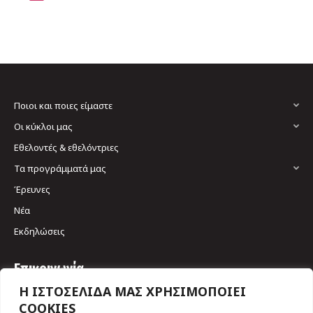
Ποιοι και ποιες είμαστε
Οι κύκλοι μας
Εθελοντές & εθελόντριες
Τα προγράμματά μας
Έρευνες
Νέα
Εκδηλώσεις
Επικοινωνία
Η ΙΣΤΟΣΕΛΙΔΑ ΜΑΣ ΧΡΗΣΙΜΟΠΟΙΕΙ
Σκουφά 64 & Γριβαίων
COOKIES